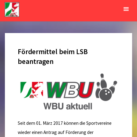
Zum
Inhalt
Tag:
8. Mai 2017
springen
START
2017
MAI
08
Fördermittel beim LSB
beantragen
Seit dem 01. März 2017 können die Sportvereine
wieder einen Antrag auf Förderung der