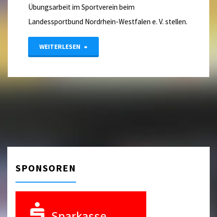
Übungsarbeit im Sportverein beim
Landessportbund Nordrhein-Westfalen e. V. stellen.
"Fördermittel
WEITERLESEN
beim
LSB
beantragen"
SPONSOREN