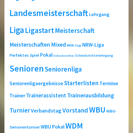
Landesmeisterschaft
Lehrgang
Liga
Ligastart
Meisterschaft
Meisterschaften
Mixed
NRW-Liga
NRW-Cup
Pokal
Perfektes Spiel
Schiedsrichterlehrgang
Schiedsrichter
Senioren
Seniorenliga
Starterlisten
Seniorenligaergebnisse
Termine
Trainerausbildung
Trainerassistent
Trainer
WBU
Turnier
Vorstand
Verbandstag
WBU-
WDM
WBU Pokal
Seniorenturnier