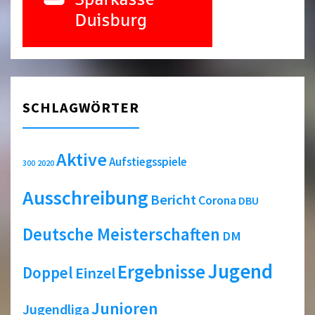
SCHLAGWÖRTER
Aktive
Aufstiegsspiele
2020
300
Ausschreibung
Bericht
Corona
DBU
Deutsche Meisterschaften
DM
Jugend
Ergebnisse
Doppel
Einzel
Junioren
Jugendliga