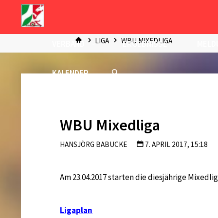
Zum
Inhalt
START
springen
LIGA
WBU MIXEDLIGA
VERBAND
ERGEBNISSE
MELD
KALENDER
WBU Mixedliga
HANSJÖRG BABUCKE
7. APRIL 2017, 15:18
Am 23.04.2017 starten die diesjährige Mixedlig
Ligaplan