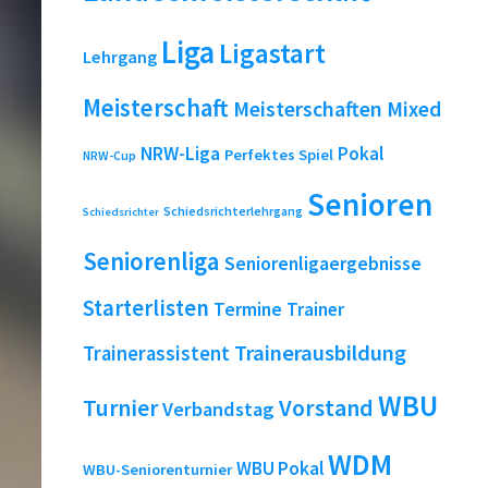
Liga
Ligastart
Lehrgang
Meisterschaft
Meisterschaften
Mixed
NRW-Liga
Pokal
Perfektes Spiel
NRW-Cup
Senioren
Schiedsrichterlehrgang
Schiedsrichter
Seniorenliga
Seniorenligaergebnisse
Starterlisten
Termine
Trainer
Trainerausbildung
Trainerassistent
WBU
Turnier
Vorstand
Verbandstag
WDM
WBU Pokal
WBU-Seniorenturnier