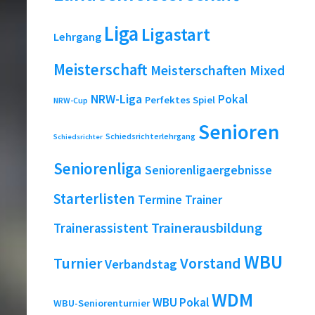
Liga
Ligastart
Lehrgang
Meisterschaft
Meisterschaften
Mixed
NRW-Liga
Pokal
Perfektes Spiel
NRW-Cup
Senioren
Schiedsrichterlehrgang
Schiedsrichter
Seniorenliga
Seniorenligaergebnisse
Starterlisten
Termine
Trainer
Trainerausbildung
Trainerassistent
WBU
Turnier
Vorstand
Verbandstag
WDM
WBU Pokal
WBU-Seniorenturnier