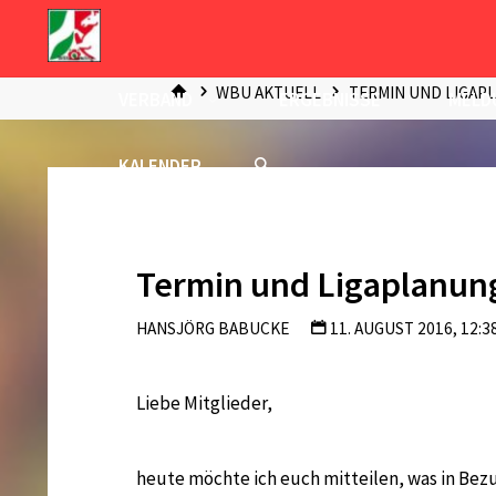
Zum
Inhalt
START
springen
WBU AKTUELL
TERMIN UND LIGAP
VERBAND
ERGEBNISSE
MELD
KALENDER
Termin und Ligaplanun
HANSJÖRG BABUCKE
11. AUGUST 2016, 12:3
Liebe Mitglieder,
heute möchte ich euch mitteilen, was in Bez