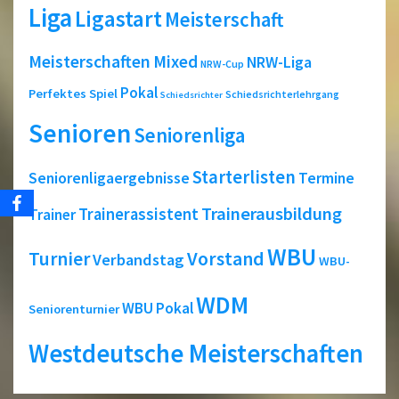
Liga
Ligastart
Meisterschaft
Meisterschaften
Mixed
NRW-Liga
NRW-Cup
Pokal
Perfektes Spiel
Schiedsrichterlehrgang
Schiedsrichter
Senioren
Seniorenliga
Starterlisten
Seniorenligaergebnisse
Termine
Trainerausbildung
Trainerassistent
Trainer
WBU
Turnier
Vorstand
Verbandstag
WBU-
WDM
WBU Pokal
Seniorenturnier
Westdeutsche Meisterschaften