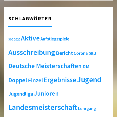
SCHLAGWÖRTER
Aktive
Aufstiegsspiele
2020
300
Ausschreibung
Bericht
Corona
DBU
Deutsche Meisterschaften
DM
Jugend
Ergebnisse
Doppel
Einzel
Junioren
Jugendliga
Landesmeisterschaft
Lehrgang