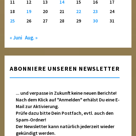
11
12
13
14
15
16
17
18
19
20
21
22
23
24
25
26
27
28
29
30
31
« Juni
Aug. »
ABONNIERE UNSEREN NEWSLETTER
... und verpasse in Zukunft keine neuen Berichte!
Nach dem Klick auf "Anmelden" erhälst Du eine E-
Mail zur Aktivierung.
Prüfe dazu bitte Dein Postfach, evtl. auch den
Spam-Ordner!
Der Newsletter kann natürlich jederzeit wieder
gekündigt werden.