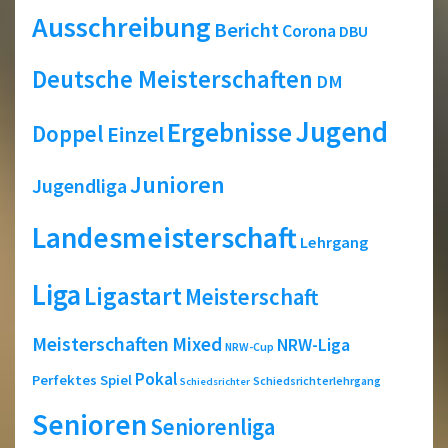
Ausschreibung
Bericht
Corona
DBU
Deutsche Meisterschaften
DM
Jugend
Ergebnisse
Doppel
Einzel
Junioren
Jugendliga
Landesmeisterschaft
Lehrgang
Liga
Ligastart
Meisterschaft
Meisterschaften
Mixed
NRW-Liga
NRW-Cup
Pokal
Perfektes Spiel
Schiedsrichterlehrgang
Schiedsrichter
Senioren
Seniorenliga