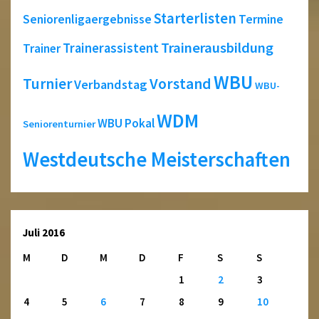
Starterlisten
Seniorenligaergebnisse
Termine
Trainerausbildung
Trainerassistent
Trainer
WBU
Turnier
Vorstand
Verbandstag
WBU-
WDM
WBU Pokal
Seniorenturnier
Westdeutsche Meisterschaften
Juli 2016
M
D
M
D
F
S
S
1
2
3
4
5
6
7
8
9
10