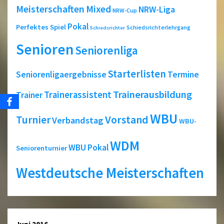
Meisterschaften
Mixed
NRW-Liga
NRW-Cup
Pokal
Perfektes Spiel
Schiedsrichterlehrgang
Schiedsrichter
Senioren
Seniorenliga
Starterlisten
Seniorenligaergebnisse
Termine
Trainerausbildung
Trainerassistent
Trainer
WBU
Turnier
Vorstand
Verbandstag
WBU-
WDM
WBU Pokal
Seniorenturnier
Westdeutsche Meisterschaften