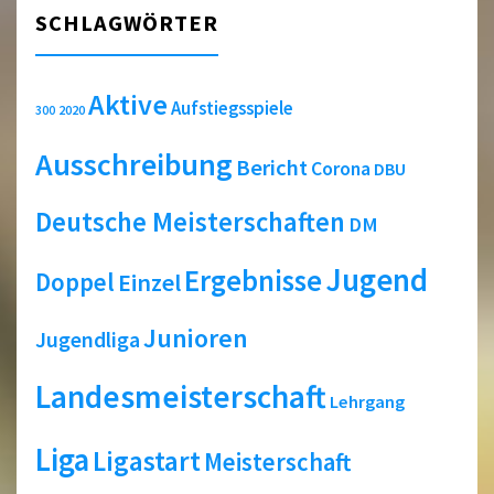
SCHLAGWÖRTER
Aktive
Aufstiegsspiele
2020
300
Ausschreibung
Bericht
Corona
DBU
Deutsche Meisterschaften
DM
Jugend
Ergebnisse
Doppel
Einzel
Junioren
Jugendliga
Landesmeisterschaft
Lehrgang
Liga
Ligastart
Meisterschaft