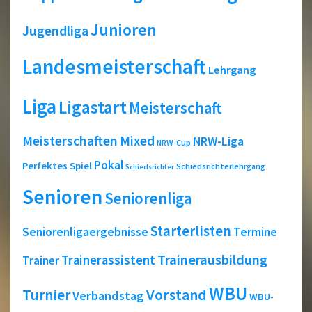
Junioren
Jugendliga
Landesmeisterschaft
Lehrgang
Liga
Ligastart
Meisterschaft
Meisterschaften
Mixed
NRW-Liga
NRW-Cup
Pokal
Perfektes Spiel
Schiedsrichterlehrgang
Schiedsrichter
Senioren
Seniorenliga
Starterlisten
Seniorenligaergebnisse
Termine
Trainerausbildung
Trainerassistent
Trainer
WBU
Turnier
Vorstand
Verbandstag
WBU-