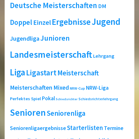
Deutsche Meisterschaften
DM
Jugend
Ergebnisse
Doppel
Einzel
Junioren
Jugendliga
Landesmeisterschaft
Lehrgang
Liga
Ligastart
Meisterschaft
Meisterschaften
Mixed
NRW-Liga
NRW-Cup
Pokal
Perfektes Spiel
Schiedsrichterlehrgang
Schiedsrichter
Senioren
Seniorenliga
Starterlisten
Seniorenligaergebnisse
Termine