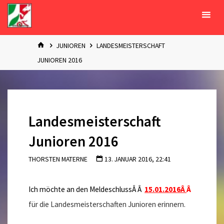
Zum
Inhalt
springen
START
JUNIOREN
LANDESMEISTERSCHAFT
JUNIOREN 2016
Landesmeisterschaft
Junioren 2016
THORSTEN MATERNE
13. JANUAR 2016, 22:41
Ich möchte an den MeldeschlussÂ Â
15.01.2016Â
Â
für die Landesmeisterschaften Junioren erinnern.