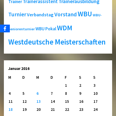
Trainerausbildung
Trainerassistent
Trainer
WBU
Turnier
Vorstand
Verbandstag
WBU-
WDM
WBU Pokal
Seniorenturnier
Westdeutsche Meisterschaften
Januar 2016
M
D
M
D
F
S
S
1
2
3
4
5
6
7
8
9
10
11
12
13
14
15
16
17
18
19
20
21
22
23
24