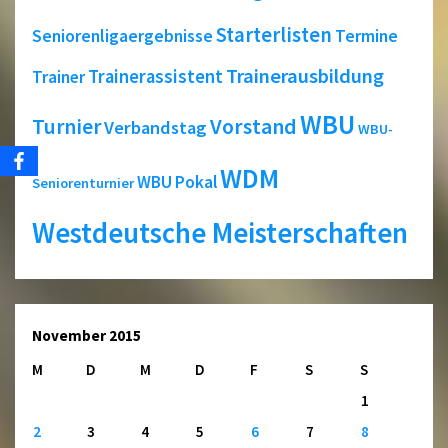
Starterlisten
Seniorenligaergebnisse
Termine
Trainerausbildung
Trainerassistent
Trainer
WBU
Turnier
Vorstand
Verbandstag
WBU-
WDM
WBU Pokal
Seniorenturnier
Westdeutsche Meisterschaften
November 2015
M
D
M
D
F
S
S
1
2
3
4
5
6
7
8