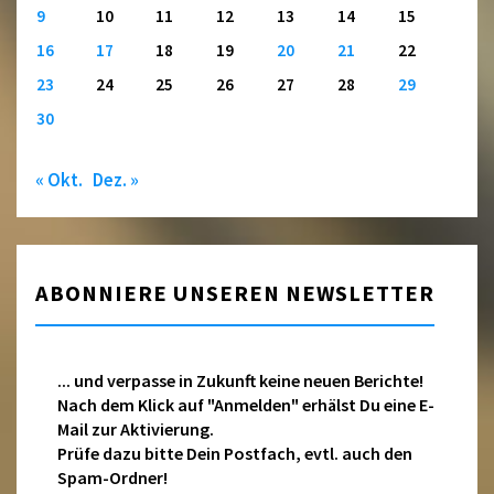
9
10
11
12
13
14
15
16
17
18
19
20
21
22
23
24
25
26
27
28
29
30
« Okt.
Dez. »
ABONNIERE UNSEREN NEWSLETTER
... und verpasse in Zukunft keine neuen Berichte!
Nach dem Klick auf "Anmelden" erhälst Du eine E-
Mail zur Aktivierung.
Prüfe dazu bitte Dein Postfach, evtl. auch den
Spam-Ordner!