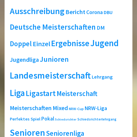
Ausschreibung
Bericht
Corona
DBU
Deutsche Meisterschaften
DM
Jugend
Ergebnisse
Doppel
Einzel
Junioren
Jugendliga
Landesmeisterschaft
Lehrgang
Liga
Ligastart
Meisterschaft
Meisterschaften
Mixed
NRW-Liga
NRW-Cup
Pokal
Perfektes Spiel
Schiedsrichterlehrgang
Schiedsrichter
Senioren
Seniorenliga