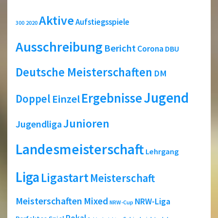
Aktive
Aufstiegsspiele
2020
300
Ausschreibung
Bericht
Corona
DBU
Deutsche Meisterschaften
DM
Jugend
Ergebnisse
Doppel
Einzel
Junioren
Jugendliga
Landesmeisterschaft
Lehrgang
Liga
Ligastart
Meisterschaft
Meisterschaften
Mixed
NRW-Liga
NRW-Cup
Pokal