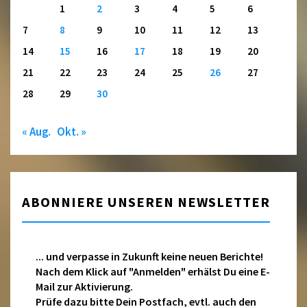
1
2
3
4
5
6
7
8
9
10
11
12
13
14
15
16
17
18
19
20
21
22
23
24
25
26
27
28
29
30
« Aug.
Okt. »
ABONNIERE UNSEREN NEWSLETTER
... und verpasse in Zukunft keine neuen Berichte!
Nach dem Klick auf "Anmelden" erhälst Du eine E-
Mail zur Aktivierung.
Prüfe dazu bitte Dein Postfach, evtl. auch den