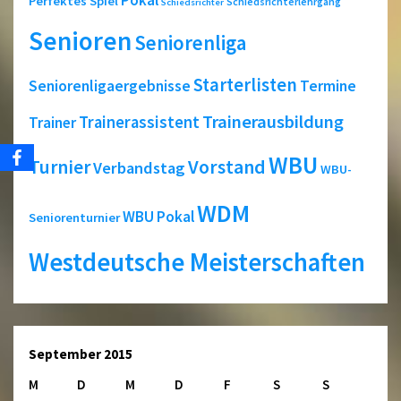
Perfektes Spiel
Schiedsrichterlehrgang
Schiedsrichter
Senioren
Seniorenliga
Starterlisten
Seniorenligaergebnisse
Termine
Trainerausbildung
Trainerassistent
Trainer
WBU
Turnier
Vorstand
Verbandstag
WBU-
WDM
WBU Pokal
Seniorenturnier
Westdeutsche Meisterschaften
September 2015
M
D
M
D
F
S
S