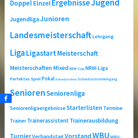
Jugend
Ergebnisse
Doppel
Einzel
Junioren
Jugendliga
Landesmeisterschaft
Lehrgang
Liga
Ligastart
Meisterschaft
Meisterschaften
Mixed
NRW-Liga
NRW-Cup
Pokal
Perfektes Spiel
Schiedsrichterlehrgang
Schiedsrichter
Senioren
Seniorenliga
Starterlisten
Seniorenligaergebnisse
Termine
Trainerausbildung
Trainerassistent
Trainer
WBU
Turnier
Vorstand
Verbandstag
WBU-