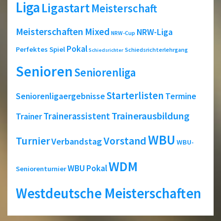
Liga
Ligastart
Meisterschaft
Meisterschaften
Mixed
NRW-Liga
NRW-Cup
Pokal
Perfektes Spiel
Schiedsrichterlehrgang
Schiedsrichter
Senioren
Seniorenliga
Starterlisten
Seniorenligaergebnisse
Termine
Trainerausbildung
Trainerassistent
Trainer
WBU
Turnier
Vorstand
Verbandstag
WBU-
WDM
WBU Pokal
Seniorenturnier
Westdeutsche Meisterschaften