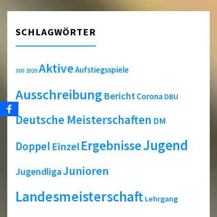
SCHLAGWÖRTER
Aktive
Aufstiegsspiele
2020
300
Ausschreibung
Bericht
Corona
DBU
Deutsche Meisterschaften
DM
Jugend
Ergebnisse
Doppel
Einzel
Junioren
Jugendliga
Landesmeisterschaft
Lehrgang