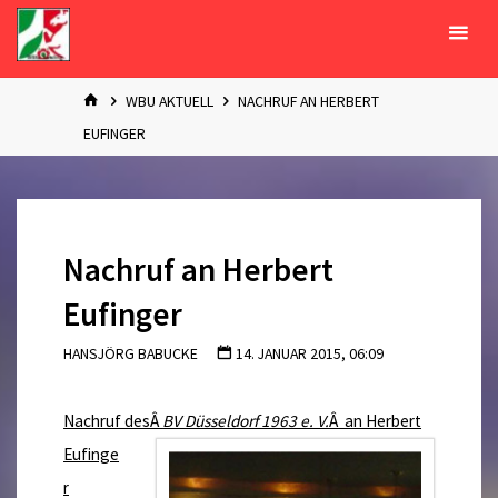
Zum
Inhalt
springen
START
WBU AKTUELL
NACHRUF AN HERBERT
EUFINGER
Nachruf an Herbert
Eufinger
HANSJÖRG BABUCKE
14. JANUAR 2015, 06:09
Nachruf desÂ
BV Düsseldorf 1963 e. V.
Â an Herbert
Eufinge
r