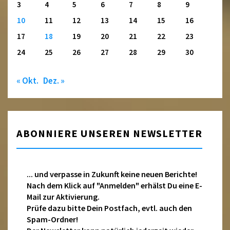
3
4
5
6
7
8
9
10
11
12
13
14
15
16
17
18
19
20
21
22
23
24
25
26
27
28
29
30
« Okt.
Dez. »
ABONNIERE UNSEREN NEWSLETTER
... und verpasse in Zukunft keine neuen Berichte!
Nach dem Klick auf "Anmelden" erhälst Du eine E-
Mail zur Aktivierung.
Prüfe dazu bitte Dein Postfach, evtl. auch den
Spam-Ordner!