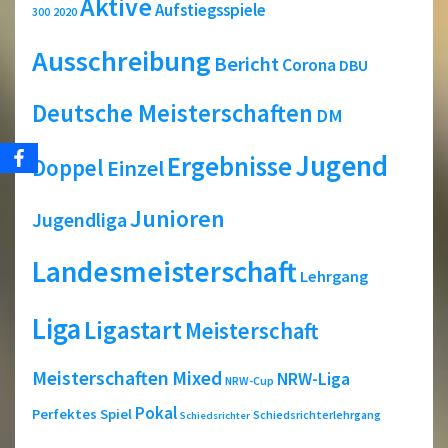
Aktive
Aufstiegsspiele
2020
300
Ausschreibung
Bericht
Corona
DBU
Deutsche Meisterschaften
DM
Jugend
Ergebnisse
Doppel
Einzel
Junioren
Jugendliga
Landesmeisterschaft
Lehrgang
Liga
Ligastart
Meisterschaft
Meisterschaften
Mixed
NRW-Liga
NRW-Cup
Pokal
Perfektes Spiel
Schiedsrichterlehrgang
Schiedsrichter