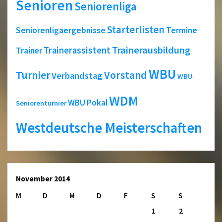
Senioren
Seniorenliga
Starterlisten
Seniorenligaergebnisse
Termine
Trainerausbildung
Trainerassistent
Trainer
WBU
Turnier
Vorstand
Verbandstag
WBU-
WDM
WBU Pokal
Seniorenturnier
Westdeutsche Meisterschaften
November 2014
M
D
M
D
F
S
S
1
2