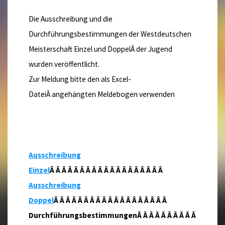
Die Ausschreibung und die
Durchführungsbestimmungen der Westdeutschen
Meisterschaft Einzel und DoppelÂ der Jugend
wurden veröffentlicht.
Zur Meldung bitte den als Excel-
DateiÂ angehängten Meldebogen verwenden
Ausschreibung
Einzel
Â Â Â Â Â Â Â Â Â Â Â Â Â Â Â Â Â Â Â
Ausschreibung
Doppel
Â Â Â Â Â Â Â Â Â Â Â Â Â Â Â Â Â Â Â
DurchführungsbestimmungenÂ Â Â Â Â Â Â Â Â Â