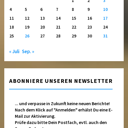
1
2
3
4
5
6
7
8
9
10
11
12
13
14
15
16
17
18
19
20
21
22
23
24
25
26
27
28
29
30
31
« Juli
Sep. »
ABONNIERE UNSEREN NEWSLETTER
... und verpasse in Zukunft keine neuen Berichte!
Nach dem Klick auf "Anmelden" erhälst Du eine E-
Mail zur Aktivierung.
Prüfe dazu bitte Dein Postfach, evtl. auch den