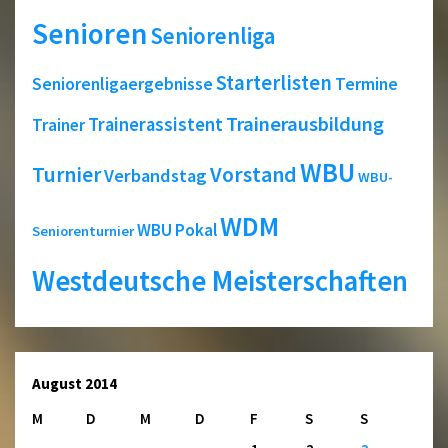
Senioren
Seniorenliga
Starterlisten
Seniorenligaergebnisse
Termine
Trainerausbildung
Trainerassistent
Trainer
WBU
Turnier
Vorstand
Verbandstag
WBU-
WDM
WBU Pokal
Seniorenturnier
Westdeutsche Meisterschaften
August 2014
M
D
M
D
F
S
S