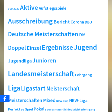
Aktive
Aufstiegsspiele
2020
300
Ausschreibung
Bericht
Corona
DBU
Deutsche Meisterschaften
DM
Jugend
Ergebnisse
Doppel
Einzel
Junioren
Jugendliga
Landesmeisterschaft
Lehrgang
Liga
Ligastart
Meisterschaft
Meisterschaften
Mixed
NRW-Liga
NRW-Cup
Pokal
Perfektes Spiel
Schiedsrichterlehrgang
Schiedsrichter