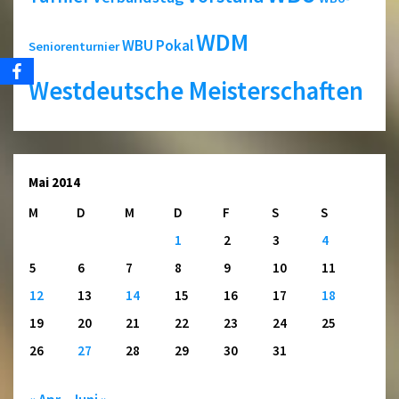
WDM
WBU Pokal
Seniorenturnier
Westdeutsche Meisterschaften
Mai 2014
M
D
M
D
F
S
S
1
2
3
4
5
6
7
8
9
10
11
12
13
14
15
16
17
18
19
20
21
22
23
24
25
26
27
28
29
30
31