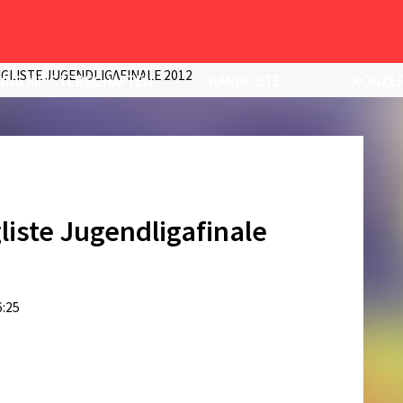
GLISTE JUGENDLIGAFINALE 2012
UNG MEISTERSCHAFTEN
RANGLISTE
KONZEP
liste Jugendligafinale
6:25