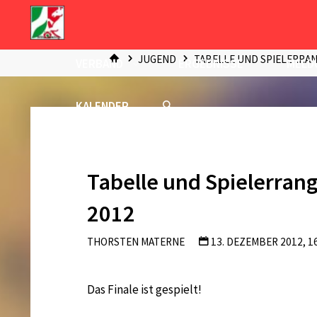
Zum
Inhalt
START
springen
JUGEND
TABELLE UND SPIELERRAN
VERBAND
ERGEBNISSE
MELD
KALENDER
Tabelle und Spielerrang
2012
THORSTEN MATERNE
13. DEZEMBER 2012, 1
Das Finale ist gespielt!