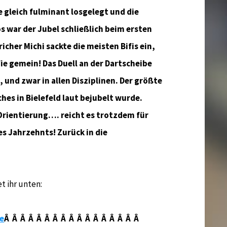
 gleich fulminant losgelegt und die
s war der Jubel schließlich beim ersten
icher Michi sackte die meisten Bifis ein,
e gemein! Das Duell an der Dartscheibe
 und zwar in allen Disziplinen. Der größte
ches in Bielefeld laut bejubelt wurde.
Orientierung…. reicht es trotzdem für
es Jahrzehnts! Zurück in die
t ihr unten:
te
Â Â Â Â Â Â Â Â Â Â Â Â Â Â Â Â Â