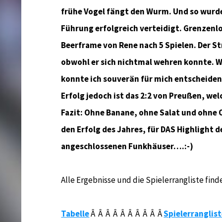
frühe Vogel fängt den Wurm. Und so wurde
Führung erfolgreich verteidigt. Grenzenlo
Beerframe von Rene nach 5 Spielen. Der Str
obwohl er sich nichtmal wehren konnte. Wi
konnte ich souverän für mich entscheiden,
Erfolg jedoch ist das 2:2 von Preußen, wel
Fazit: Ohne Banane, ohne Salat und ohne 
den Erfolg des Jahres, für DAS Highlight d
angeschlossenen Funkhäuser….:-)
Alle Ergebnisse und die Spielerrangliste finde
Tabelle
Â Â Â Â Â Â Â Â Â Â
Spielerranglis