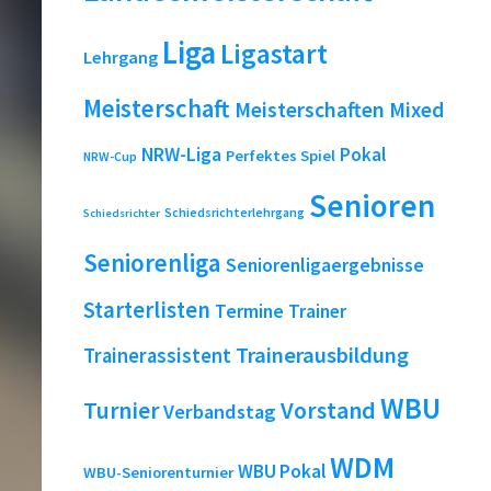
Liga
Ligastart
Lehrgang
Meisterschaft
Meisterschaften
Mixed
NRW-Liga
Pokal
Perfektes Spiel
NRW-Cup
Senioren
Schiedsrichterlehrgang
Schiedsrichter
Seniorenliga
Seniorenligaergebnisse
Starterlisten
Termine
Trainer
Trainerausbildung
Trainerassistent
WBU
Turnier
Vorstand
Verbandstag
WDM
WBU Pokal
WBU-Seniorenturnier