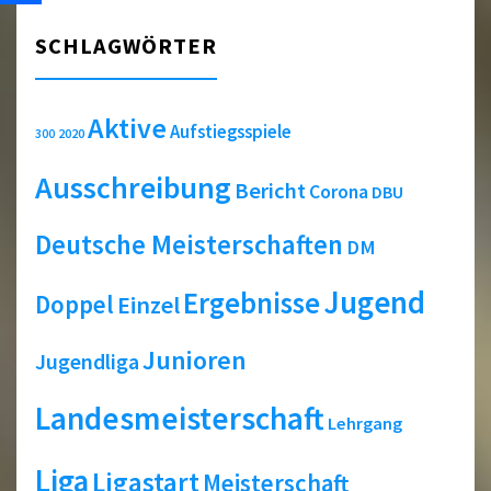
SCHLAGWÖRTER
Aktive
Aufstiegsspiele
2020
300
Ausschreibung
Bericht
Corona
DBU
Deutsche Meisterschaften
DM
Jugend
Ergebnisse
Doppel
Einzel
Junioren
Jugendliga
Landesmeisterschaft
Lehrgang
Liga
Ligastart
Meisterschaft