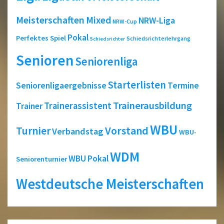
Meisterschaften
Mixed
NRW-Liga
NRW-Cup
Pokal
Perfektes Spiel
Schiedsrichterlehrgang
Schiedsrichter
Senioren
Seniorenliga
Starterlisten
Seniorenligaergebnisse
Termine
Trainerausbildung
Trainerassistent
Trainer
WBU
Turnier
Vorstand
Verbandstag
WBU-
WDM
WBU Pokal
Seniorenturnier
Westdeutsche Meisterschaften