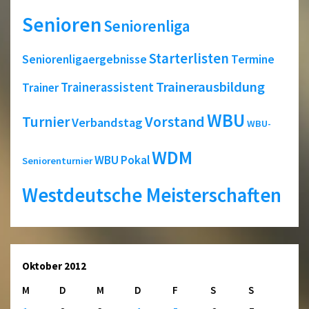
Senioren
Seniorenliga
Starterlisten
Seniorenligaergebnisse
Termine
Trainerausbildung
Trainerassistent
Trainer
WBU
Turnier
Vorstand
Verbandstag
WBU-
WDM
WBU Pokal
Seniorenturnier
Westdeutsche Meisterschaften
Oktober 2012
M
D
M
D
F
S
S