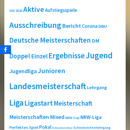
Aktive
Aufstiegsspiele
2020
300
Ausschreibung
Bericht
Corona
DBU
Deutsche Meisterschaften
DM
Jugend
Ergebnisse
Doppel
Einzel
Junioren
Jugendliga
Landesmeisterschaft
Lehrgang
Liga
Ligastart
Meisterschaft
Meisterschaften
Mixed
NRW-Liga
NRW-Cup
Pokal
Perfektes Spiel
Schiedsrichterlehrgang
Schiedsrichter