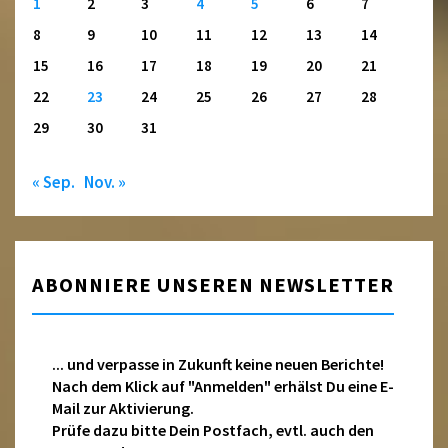
1
2
3
4
5
6
7
8
9
10
11
12
13
14
15
16
17
18
19
20
21
22
23
24
25
26
27
28
29
30
31
« Sep.
Nov. »
ABONNIERE UNSEREN NEWSLETTER
... und verpasse in Zukunft keine neuen Berichte!
Nach dem Klick auf "Anmelden" erhälst Du eine E-
Mail zur Aktivierung.
Prüfe dazu bitte Dein Postfach, evtl. auch den