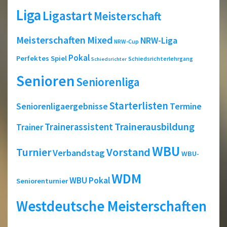
Liga
Ligastart
Meisterschaft
Meisterschaften
Mixed
NRW-Liga
NRW-Cup
Pokal
Perfektes Spiel
Schiedsrichterlehrgang
Schiedsrichter
Senioren
Seniorenliga
Starterlisten
Seniorenligaergebnisse
Termine
Trainerausbildung
Trainerassistent
Trainer
WBU
Turnier
Vorstand
Verbandstag
WBU-
WDM
WBU Pokal
Seniorenturnier
Westdeutsche Meisterschaften