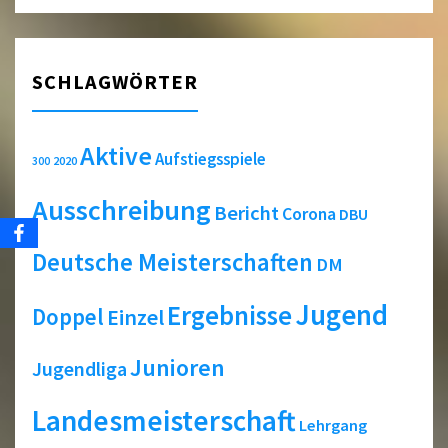
SCHLAGWÖRTER
Aktive
Aufstiegsspiele
2020
300
Ausschreibung
Bericht
Corona
DBU
Deutsche Meisterschaften
DM
Jugend
Ergebnisse
Doppel
Einzel
Junioren
Jugendliga
Landesmeisterschaft
Lehrgang