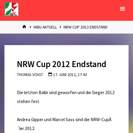
Zum
Inhalt
springen
START
WBU AKTUELL
NRW CUP 2012 ENDSTAND
NRW Cup 2012 Endstand
THOMAS VOIGT
17. JUNI 2012, 17:43
Die letzten Bälle sind geworfen und die Sieger 2012
stehen fest.
Andrea Gipper und Marcel Sass sind die NRW-CupÂ
´ler 2012.