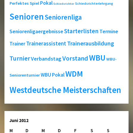
Pokal
Perfektes Spiel
Schiedsrichterlehrgang
Schiedsrichter
Senioren
Seniorenliga
Starterlisten
Seniorenligaergebnisse
Termine
Trainerausbildung
Trainerassistent
Trainer
WBU
Turnier
Vorstand
Verbandstag
WBU-
WDM
WBU Pokal
Seniorenturnier
Westdeutsche Meisterschaften
Juni 2012
M
D
M
D
F
S
S