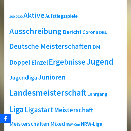
Aktive
Aufstiegsspiele
2020
300
Ausschreibung
Bericht
Corona
DBU
Deutsche Meisterschaften
DM
Jugend
Ergebnisse
Doppel
Einzel
Junioren
Jugendliga
Landesmeisterschaft
Lehrgang
Liga
Ligastart
Meisterschaft
Meisterschaften
Mixed
NRW-Liga
NRW-Cup