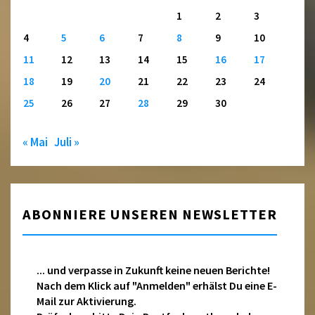
1
2
3
4
5
6
7
8
9
10
11
12
13
14
15
16
17
18
19
20
21
22
23
24
25
26
27
28
29
30
« Mai
Juli »
ABONNIERE UNSEREN NEWSLETTER
... und verpasse in Zukunft keine neuen Berichte!
Nach dem Klick auf "Anmelden" erhälst Du eine E-
Mail zur Aktivierung.