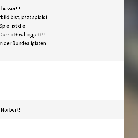
 besser!!!
bild bist,jetzt spielst
piel ist die
Du ein Bowlinggott!!
en der Bundesligisten
 Norbert!