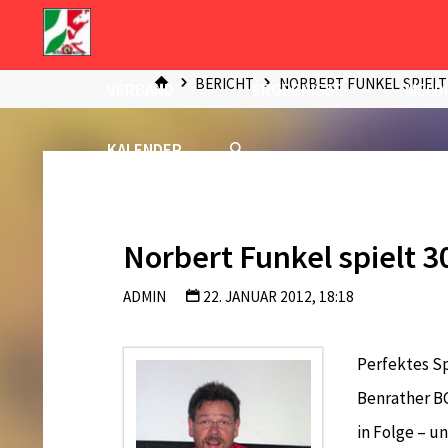
Zum
Inhalt
START
springen
BERICHT
NORBERT FUNKEL SPIELT 
VERBAND
ERGEBNISSE
MELD
KALENDER
Norbert Funkel spielt 
ADMIN
22. JANUAR 2012, 18:18
Perfektes S
Benrather BC
in Folge – u