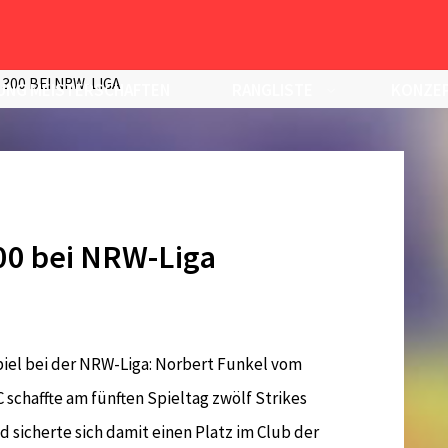
300 BEI NRW-LIGA
UNG MEISTERSCHAFTEN
RANGLISTE
KONZEP
300 bei NRW-Liga
piel bei der NRW-Liga: Norbert Funkel vom
 schaffte am fünften Spieltag zwölf Strikes
nd sicherte sich damit einen Platz im Club der