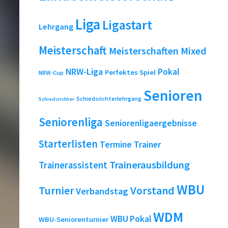
Liga
Ligastart
Lehrgang
Meisterschaft
Meisterschaften
Mixed
NRW-Liga
Pokal
Perfektes Spiel
NRW-Cup
Senioren
Schiedsrichterlehrgang
Schiedsrichter
Seniorenliga
Seniorenligaergebnisse
Starterlisten
Termine
Trainer
Trainerausbildung
Trainerassistent
WBU
Turnier
Vorstand
Verbandstag
WDM
WBU Pokal
WBU-Seniorenturnier