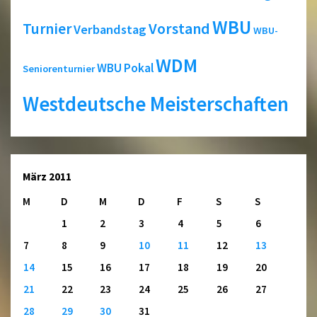
WBU
Turnier
Vorstand
Verbandstag
WBU-
WDM
WBU Pokal
Seniorenturnier
Westdeutsche Meisterschaften
März 2011
M
D
M
D
F
S
S
1
2
3
4
5
6
7
8
9
10
11
12
13
14
15
16
17
18
19
20
21
22
23
24
25
26
27
28
29
30
31