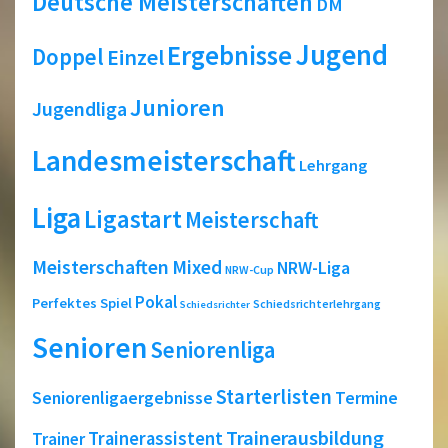
Deutsche Meisterschaften
DM
Jugend
Ergebnisse
Doppel
Einzel
Junioren
Jugendliga
Landesmeisterschaft
Lehrgang
Liga
Ligastart
Meisterschaft
Meisterschaften
Mixed
NRW-Liga
NRW-Cup
Pokal
Perfektes Spiel
Schiedsrichterlehrgang
Schiedsrichter
Senioren
Seniorenliga
Starterlisten
Seniorenligaergebnisse
Termine
Trainerausbildung
Trainerassistent
Trainer