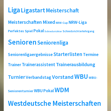
Liga
Ligastart
Meisterschaft
Meisterschaften
Mixed
NRW-Liga
NRW-Cup
Pokal
Perfektes Spiel
Schiedsrichterlehrgang
Schiedsrichter
Senioren
Seniorenliga
Starterlisten
Seniorenligaergebnisse
Termine
Trainerausbildung
Trainerassistent
Trainer
WBU
Turnier
Vorstand
Verbandstag
WBU-
WDM
WBU Pokal
Seniorenturnier
Westdeutsche Meisterschaften