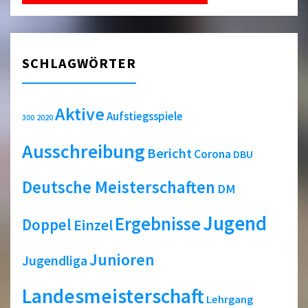
SCHLAGWÖRTER
Aktive
Aufstiegsspiele
2020
300
Ausschreibung
Bericht
Corona
DBU
Deutsche Meisterschaften
DM
Jugend
Ergebnisse
Doppel
Einzel
Junioren
Jugendliga
Landesmeisterschaft
Lehrgang