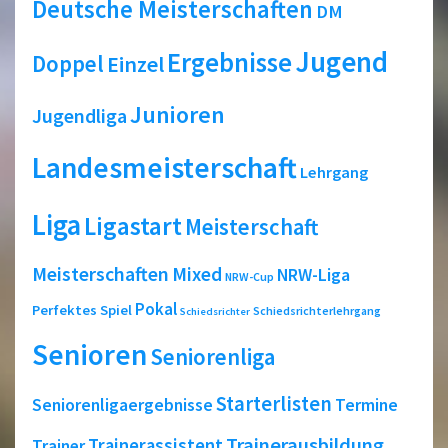
Deutsche Meisterschaften
DM
Jugend
Ergebnisse
Doppel
Einzel
Junioren
Jugendliga
Landesmeisterschaft
Lehrgang
Liga
Ligastart
Meisterschaft
Meisterschaften
Mixed
NRW-Liga
NRW-Cup
Pokal
Perfektes Spiel
Schiedsrichterlehrgang
Schiedsrichter
Senioren
Seniorenliga
Starterlisten
Seniorenligaergebnisse
Termine
Trainerausbildung
Trainerassistent
Trainer