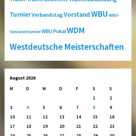
WBU
Turnier
Vorstand
Verbandstag
WBU-
WDM
WBU Pokal
Seniorenturnier
Westdeutsche Meisterschaften
August 2026
M
D
M
D
F
S
S
1
2
3
4
5
6
7
8
9
10
11
12
13
14
15
16
17
18
19
20
21
22
23
24
25
26
27
28
29
30