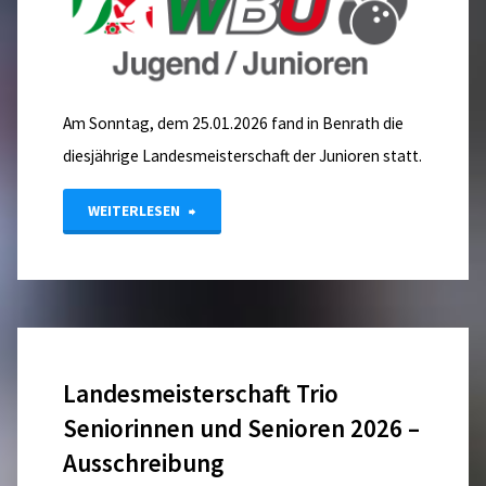
Am Sonntag, dem 25.01.2026 fand in Benrath die
diesjährige Landesmeisterschaft der Junioren statt.
"LM
WEITERLESEN
2026
–
Juniorinnen
Landesmeisterschaft Trio
&
Seniorinnen und Senioren 2026 –
Junioren"
Ausschreibung