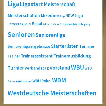
Liga
Ligastart
Meisterschaft
Meisterschaften
Mixed
NRW-Liga
NRW-Cup
Pokal
Perfektes Spiel
Schiedsrichterlehrgang
Schiedsrichter
Senioren
Seniorenliga
Starterlisten
Seniorenligaergebnisse
Termine
Trainerausbildung
Trainerassistent
Trainer
WBU
Turnier
Vorstand
Verbandstag
WBU-
WDM
WBU Pokal
Seniorenturnier
Westdeutsche Meisterschaften