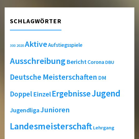
SCHLAGWÖRTER
Aktive
Aufstiegsspiele
2020
300
Ausschreibung
Bericht
Corona
DBU
Deutsche Meisterschaften
DM
Jugend
Ergebnisse
Doppel
Einzel
Junioren
Jugendliga
Landesmeisterschaft
Lehrgang