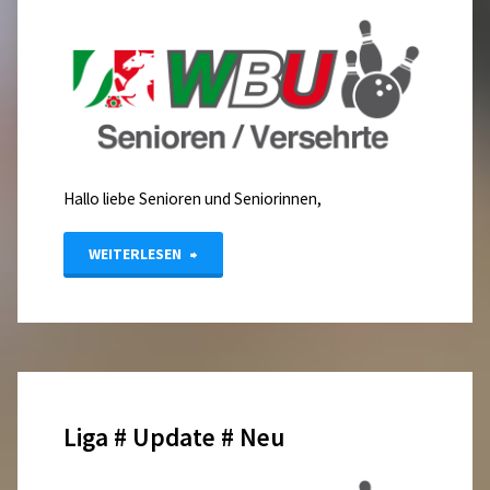
Hallo liebe Senioren und Seniorinnen,
"Landesmeisterschaft
WEITERLESEN
Trio
Seniorinnen
und
Liga # Update # Neu
Senioren
2026