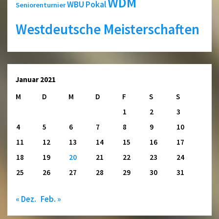
WDM
WBU Pokal
Seniorenturnier
Westdeutsche Meisterschaften
Januar 2021
M
D
M
D
F
S
S
1
2
3
4
5
6
7
8
9
10
11
12
13
14
15
16
17
18
19
20
21
22
23
24
25
26
27
28
29
30
31
« Dez.
Feb. »