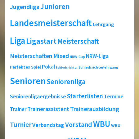
Junioren
Jugendliga
Landesmeisterschaft
Lehrgang
Liga
Ligastart
Meisterschaft
Meisterschaften
Mixed
NRW-Liga
NRW-Cup
Pokal
Perfektes Spiel
Schiedsrichterlehrgang
Schiedsrichter
Senioren
Seniorenliga
Starterlisten
Seniorenligaergebnisse
Termine
Trainerausbildung
Trainerassistent
Trainer
WBU
Turnier
Vorstand
Verbandstag
WBU-