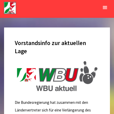
Zum
Inhalt
Monat:
Januar 2021
springen
START
2021
JANUAR
Vorstandsinfo zur aktuellen
Lage
Die Bundesregierung hat zusammen mit den
Ländervertreter sich für eine Verlängerung des