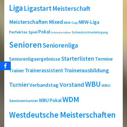
Liga
Ligastart
Meisterschaft
Meisterschaften
Mixed
NRW-Liga
NRW-Cup
Pokal
Perfektes Spiel
Schiedsrichterlehrgang
Schiedsrichter
Senioren
Seniorenliga
Starterlisten
Seniorenligaergebnisse
Termine
Trainerausbildung
Trainerassistent
Trainer
WBU
Turnier
Vorstand
Verbandstag
WBU-
WDM
WBU Pokal
Seniorenturnier
Westdeutsche Meisterschaften