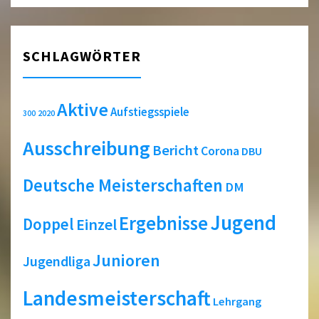
SCHLAGWÖRTER
Aktive
Aufstiegsspiele
2020
300
Ausschreibung
Bericht
Corona
DBU
Deutsche Meisterschaften
DM
Jugend
Ergebnisse
Doppel
Einzel
Junioren
Jugendliga
Landesmeisterschaft
Lehrgang