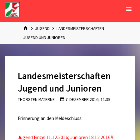
Zum
Inhalt
springen
START
JUGEND
LANDESMEISTERSCHAFTEN
JUGEND UND JUNIOREN
Landesmeisterschaften
Jugend und Junioren
THORSTEN MATERNE
7. DEZEMBER 2016, 11:39
Erinnerung an den Meldeschluss:
Jugend Einzel 11.12.2016; Junioren 18.12.2016Â