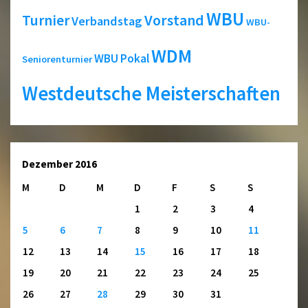
WBU
Turnier
Vorstand
Verbandstag
WBU-
WDM
WBU Pokal
Seniorenturnier
Westdeutsche Meisterschaften
Dezember 2016
M
D
M
D
F
S
S
1
2
3
4
5
6
7
8
9
10
11
12
13
14
15
16
17
18
19
20
21
22
23
24
25
26
27
28
29
30
31