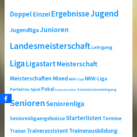
Jugend
Ergebnisse
Doppel
Einzel
Junioren
Jugendliga
Landesmeisterschaft
Lehrgang
Liga
Ligastart
Meisterschaft
Meisterschaften
Mixed
NRW-Liga
NRW-Cup
Pokal
Perfektes Spiel
Schiedsrichterlehrgang
Schiedsrichter
Senioren
Seniorenliga
Starterlisten
Seniorenligaergebnisse
Termine
Trainerausbildung
Trainerassistent
Trainer