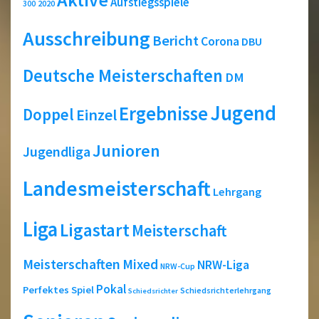
Aufstiegsspiele
2020
300
Ausschreibung
Bericht
Corona
DBU
Deutsche Meisterschaften
DM
Jugend
Ergebnisse
Doppel
Einzel
Junioren
Jugendliga
Landesmeisterschaft
Lehrgang
Liga
Ligastart
Meisterschaft
Meisterschaften
Mixed
NRW-Liga
NRW-Cup
Pokal
Perfektes Spiel
Schiedsrichterlehrgang
Schiedsrichter