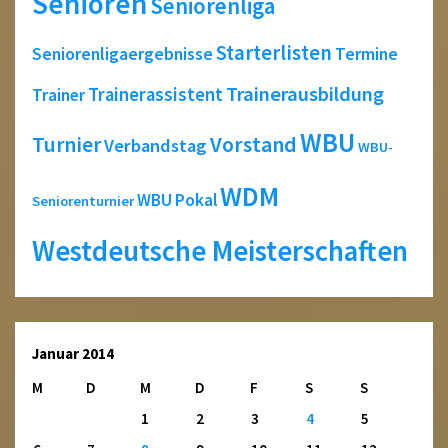
Senioren
Seniorenliga
Starterlisten
Seniorenligaergebnisse
Termine
Trainerausbildung
Trainerassistent
Trainer
WBU
Turnier
Vorstand
Verbandstag
WBU-
WDM
WBU Pokal
Seniorenturnier
Westdeutsche Meisterschaften
Januar 2014
M
D
M
D
F
S
S
1
2
3
4
5