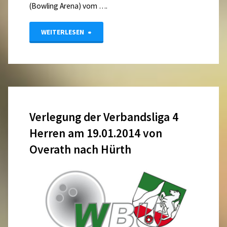
(Bowling Arena) vom ….
"Landesmeisterschaften
WEITERLESEN
Mixed
mit
perfekten
Verlegung der Verbandsliga 4
Spielen"
Herren am 19.01.2014 von
Overath nach Hürth