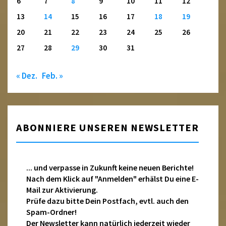
6
7
8
9
10
11
12
13
14
15
16
17
18
19
20
21
22
23
24
25
26
27
28
29
30
31
« Dez.
Feb. »
ABONNIERE UNSEREN NEWSLETTER
... und verpasse in Zukunft keine neuen Berichte!
Nach dem Klick auf "Anmelden" erhälst Du eine E-
Mail zur Aktivierung.
Prüfe dazu bitte Dein Postfach, evtl. auch den
Spam-Ordner!
Der Newsletter kann natürlich jederzeit wieder