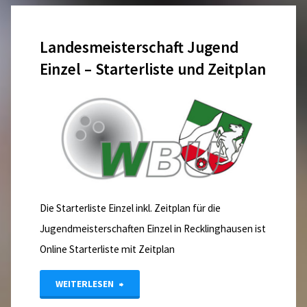
Senioren
Landesmeisterschaft Jugend
/
Einzel – Starterliste und Zeitplan
Versehrte
2014"
Die Starterliste Einzel inkl. Zeitplan für die
Jugendmeisterschaften Einzel in Recklinghausen ist
Online Starterliste mit Zeitplan
"Landesmeisterschaft
WEITERLESEN