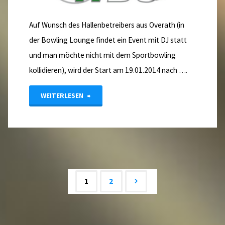
Auf Wunsch des Hallenbetreibers aus Overath (in
der Bowling Lounge findet ein Event mit DJ statt
und man möchte nicht mit dem Sportbowling
kollidieren), wird der Start am 19.01.2014 nach ….
"Verlegung
WEITERLESEN
der
Verbandsliga
4
Herren
1
2
am
Beitrags-
19.01.2014