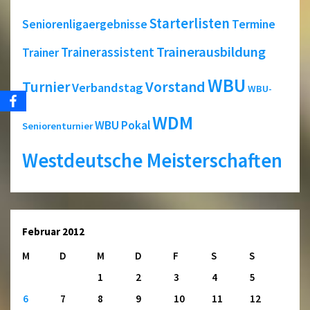
Starterlisten
Seniorenligaergebnisse
Termine
Trainerausbildung
Trainerassistent
Trainer
WBU
Turnier
Vorstand
Verbandstag
WBU-
WDM
WBU Pokal
Seniorenturnier
Westdeutsche Meisterschaften
Februar 2012
M
D
M
D
F
S
S
1
2
3
4
5
6
7
8
9
10
11
12