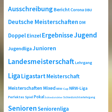
Ausschreibung
Bericht
Corona
DBU
Deutsche Meisterschaften
DM
Jugend
Ergebnisse
Doppel
Einzel
Junioren
Jugendliga
Landesmeisterschaft
Lehrgang
Liga
Ligastart
Meisterschaft
Meisterschaften
Mixed
NRW-Liga
NRW-Cup
Pokal
Perfektes Spiel
Schiedsrichterlehrgang
Schiedsrichter
Senioren
Seniorenliga