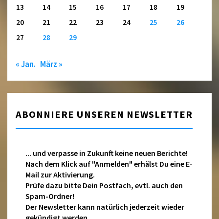
13
14
15
16
17
18
19
20
21
22
23
24
25
26
27
28
29
« Jan.
März »
ABONNIERE UNSEREN NEWSLETTER
... und verpasse in Zukunft keine neuen Berichte!
Nach dem Klick auf "Anmelden" erhälst Du eine E-
Mail zur Aktivierung.
Prüfe dazu bitte Dein Postfach, evtl. auch den
Spam-Ordner!
Der Newsletter kann natürlich jederzeit wieder
gekündigt werden.