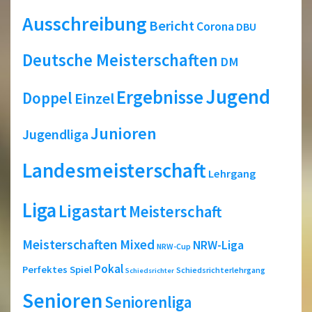
Ausschreibung
Bericht
Corona
DBU
Deutsche Meisterschaften
DM
Jugend
Ergebnisse
Doppel
Einzel
Junioren
Jugendliga
Landesmeisterschaft
Lehrgang
Liga
Ligastart
Meisterschaft
Meisterschaften
Mixed
NRW-Liga
NRW-Cup
Pokal
Perfektes Spiel
Schiedsrichterlehrgang
Schiedsrichter
Senioren
Seniorenliga