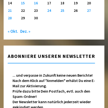
14
15
16
17
18
19
20
21
22
23
24
25
26
27
28
29
30
« Okt.
Dez. »
ABONNIERE UNSEREN NEWSLETTER
... und verpasse in Zukunft keine neuen Berichte!
Nach dem Klick auf "Anmelden" erhälst Du eine E-
Mail zur Aktivierung.
Prüfe dazu bitte Dein Postfach, evtl. auch den
Spam-Ordner!
Der Newsletter kann natürlich jederzeit wieder
gekündigt werden.