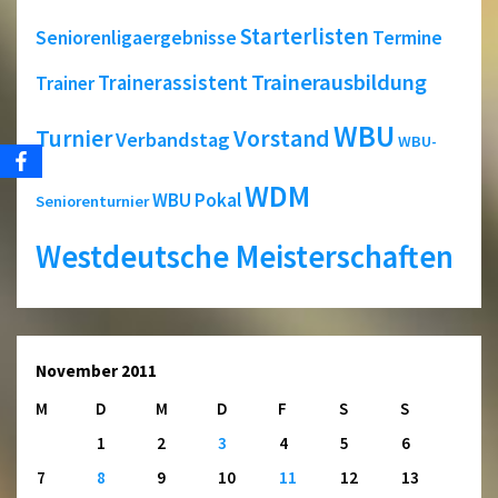
Starterlisten
Seniorenligaergebnisse
Termine
Trainerausbildung
Trainerassistent
Trainer
WBU
Turnier
Vorstand
Verbandstag
WBU-
WDM
WBU Pokal
Seniorenturnier
Westdeutsche Meisterschaften
November 2011
M
D
M
D
F
S
S
1
2
3
4
5
6
7
8
9
10
11
12
13