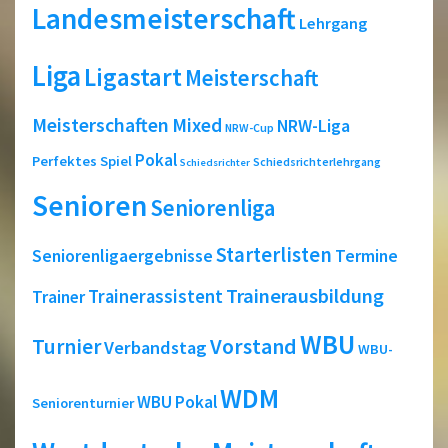
Landesmeisterschaft
Lehrgang
Liga
Ligastart
Meisterschaft
Meisterschaften
Mixed
NRW-Liga
NRW-Cup
Pokal
Perfektes Spiel
Schiedsrichterlehrgang
Schiedsrichter
Senioren
Seniorenliga
Starterlisten
Seniorenligaergebnisse
Termine
Trainerausbildung
Trainerassistent
Trainer
WBU
Turnier
Vorstand
Verbandstag
WBU-
WDM
WBU Pokal
Seniorenturnier